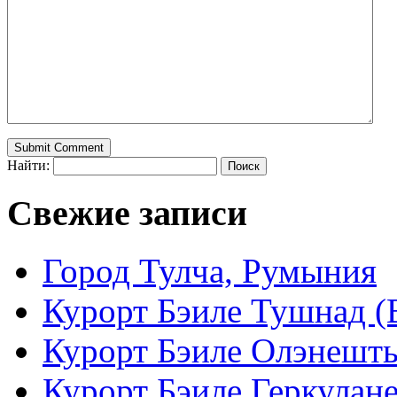
Найти:
Свежие записи
Город Тулча, Румыния
Курорт Бэиле Тушнад (B
Курорт Бэиле Олэнешть (
Курорт Бэиле Геркулане 