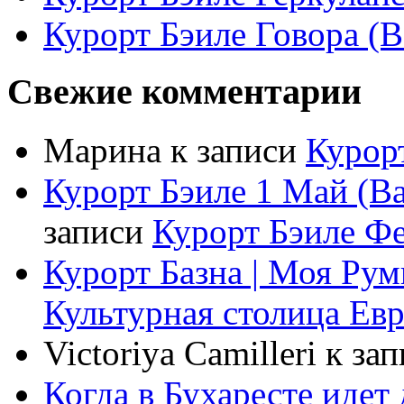
Курорт Бэиле Говора (B
Свежие комментарии
Марина
к записи
Курорт
Курорт Бэиле 1 Май (Ba
записи
Курорт Бэиле Фел
Курорт Базна | Моя Ру
Культурная столица Ев
Victoriya Camilleri
к за
Когда в Бухаресте идет