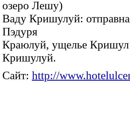
озеро Лешу)
Ваду Кришулуй: отправная
Пэдуря
Краюлуй, ущелье Кришул 
Кришулуй.
Сайт:
http://www.hotelulcer