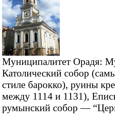
Муниципалитет Орадя: М
Католический собор (самы
стиле барокко), руины кр
между 1114 и 1131), Епи
румынский собор — “Церк