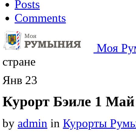
Posts
Comments
Моя Ру
стране
Янв
23
Курорт Бэиле 1 Май 
by
admin
in
Курорты Рум