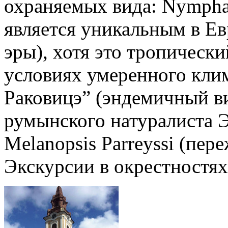
охраняемых вида: Nymphae
является уникальным в Ев
эры), хотя это тропически
условиях умеренного кли
Раковицэ” (эндемичный ви
румынского натуралиста Э
Melanopsis Parreyssi (пе
Экскурсии в окрестностях