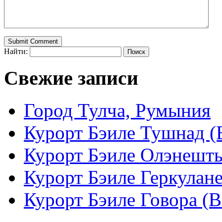
Найти:
Свежие записи
Город Тулча, Румыния
Курорт Бэиле Тушнад (B
Курорт Бэиле Олэнешть (
Курорт Бэиле Геркулане 
Курорт Бэиле Говора (B