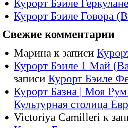
Курорт Бэиле Геркулане 
Курорт Бэиле Говора (B
Свежие комментарии
Марина
к записи
Курорт
Курорт Бэиле 1 Май (Ba
записи
Курорт Бэиле Фел
Курорт Базна | Моя Ру
Культурная столица Ев
Victoriya Camilleri
к за