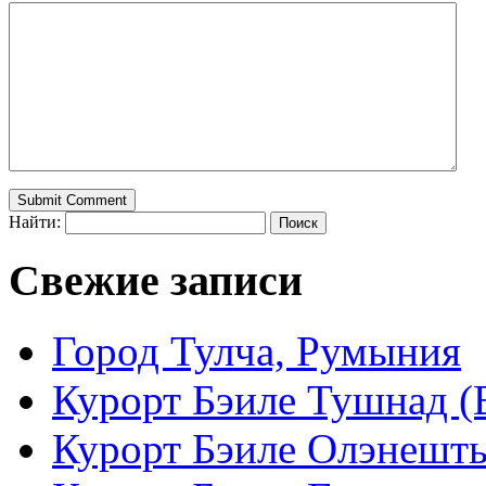
Найти:
Свежие записи
Город Тулча, Румыния
Курорт Бэиле Тушнад (B
Курорт Бэиле Олэнешть (