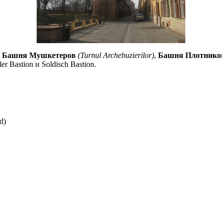
:
Башня Мушкетеров
(Turnul Archebuzierilor)
,
Башня Плотнико
r Bastion и Soldisch Bastion.
d)