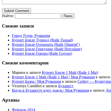
Найти:
Свежие записи
Город Тулча, Румыния
Курорт Бэиле Тушнад (Baile Tusnad)
Курорт Бэиле Олэнешть (Baile Olanesti’)
Курорт Бэиле Геркулане (Baile Herculane)
Курорт Бэиле Говора (Baile Govora)
Свежие комментарии
Марина
к записи
Курорт Бэиле 1 Май (Baile 1 Mai)
Курорт Бэиле 1 Май (Baile 1 Mai) | Моя Румыния
к запис
Курорт Базна | Моя Румыния
к записи
Сибиу — Культурн
Victoriya Camilleri
к записи
Бухарест
Когда в Бухаресте идет дождь | Моя Румыния
к записи
До
Архивы
Февраль 2014