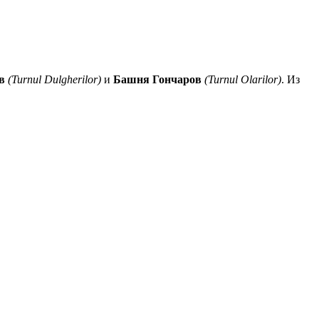
в
(Turnul Dulgherilor)
и
Башня Гончаров
(Turnul Olarilor)
. Из