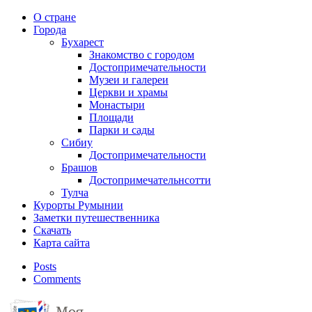
О стране
Города
Бухарест
Знакомство с городом
Достопримечательности
Музеи и галереи
Церкви и храмы
Монастыри
Площади
Парки и сады
Сибиу
Достопримечательности
Брашов
Достопримечательнсотти
Тулча
Курорты Румынии
Заметки путешественника
Скачать
Карта сайта
Posts
Comments