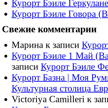
Курорт Бэиле Геркулане 
Курорт Бэиле Говора (B
Свежие комментарии
Марина
к записи
Курорт
Курорт Бэиле 1 Май (Ba
записи
Курорт Бэиле Фел
Курорт Базна | Моя Ру
Культурная столица Ев
Victoriya Camilleri
к за