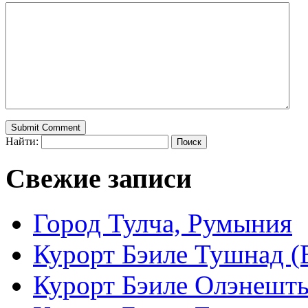
Найти:
Свежие записи
Город Тулча, Румыния
Курорт Бэиле Тушнад (B
Курорт Бэиле Олэнешть (