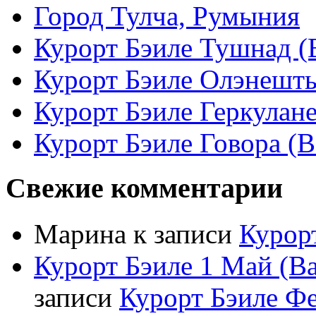
Город Тулча, Румыния
Курорт Бэиле Тушнад (B
Курорт Бэиле Олэнешть (
Курорт Бэиле Геркулане 
Курорт Бэиле Говора (B
Свежие комментарии
Марина
к записи
Курорт
Курорт Бэиле 1 Май (Ba
записи
Курорт Бэиле Фел