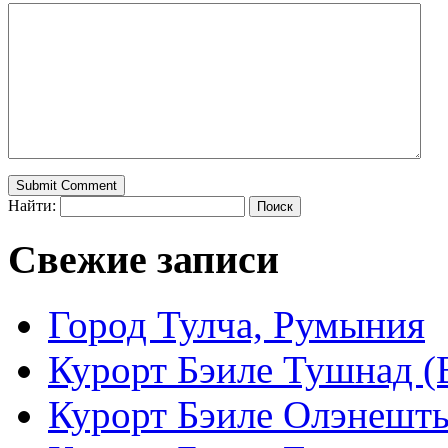
Найти:
Свежие записи
Город Тулча, Румыния
Курорт Бэиле Тушнад (B
Курорт Бэиле Олэнешть (