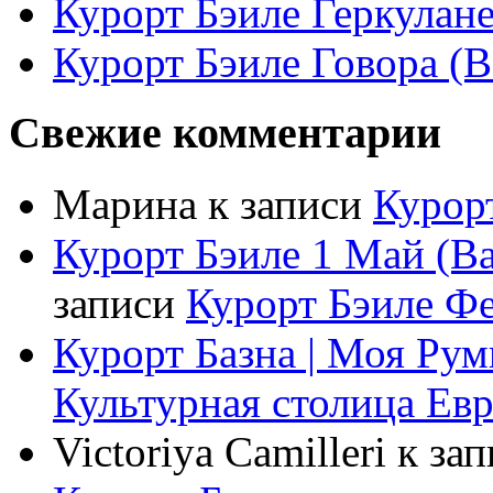
Курорт Бэиле Геркулане 
Курорт Бэиле Говора (B
Свежие комментарии
Марина
к записи
Курорт
Курорт Бэиле 1 Май (Ba
записи
Курорт Бэиле Фел
Курорт Базна | Моя Ру
Культурная столица Ев
Victoriya Camilleri
к за